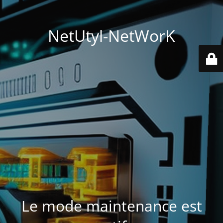
NetUtyl-NetWorK
Le mode maintenance est