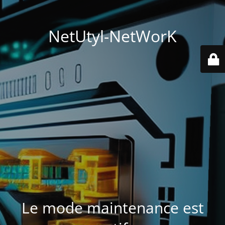
NetUtyl-NetWorK
Le mode maintenance est