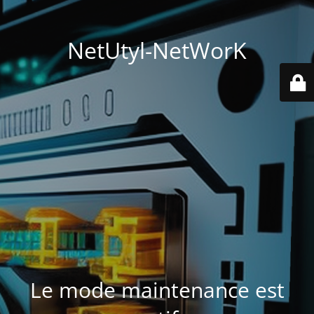
NetUtyl-NetWorK
Le mode maintenance est