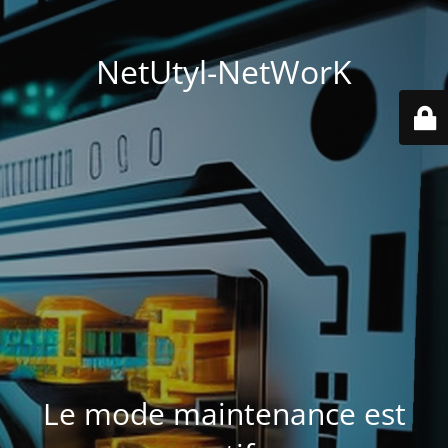
NetUtyl-NetWorK
Le mode maintenance est