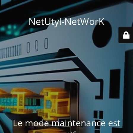
NetUtyl-NetWorK
Le mode maintenance est