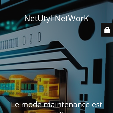
NetUtyl-NetWorK
Le mode maintenance est